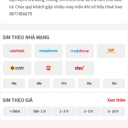
tá. Chúc quý khách gặp nhiều may mắn khi sở hữu thuê bao
0877456679
SIM THEO NHÀ MẠNG
09x
08x
07x
05x
03x
SIM THEO GIÁ
Xem thêm
< 500 K
500 - 1 Tr
1 - 3 Tr
3 - 5 Tr
5 - 10 Tr