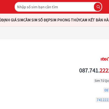
Ủ
ĐỊNH GIÁ SIM
CẦM SIM SỐ ĐẸP
SIM PHONG THỦY
CAM KẾT BÁN H
087.741.
222
Sim Tứ Qu
08
741222