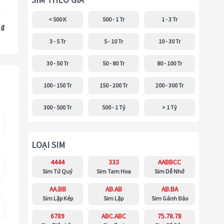
SIM THEO GIÁ
< 500 K
500 - 1 Tr
1 - 3 Tr
 ₫
3 - 5 Tr
5 - 10 Tr
10 - 30 Tr
30 - 50 Tr
50 - 80 Tr
80 - 100 Tr
100 - 150 Tr
150 - 200 Tr
200 - 300 Tr
300 - 500 Tr
500 - 1 Tỷ
> 1 Tỷ
LOẠI SIM
4444
333
AABBCC
Sim Tứ Quý
Sim Tam Hoa
Sim Dễ Nhớ
AA.BB
AB.AB
AB.BA
Sim Lặp Kép
Sim Lặp
Sim Gánh Đảo
6789
ABC.ABC
75.78.78