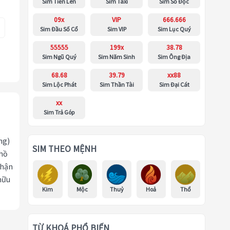
Sim Tiến Lên
Sim Taxi
Sim Số Độc
09x
VIP
666.666
Sim Đầu Số Cổ
Sim VIP
Sim Lục Quý
55555
199x
38.78
Sim Ngũ Quý
Sim Năm Sinh
Sim Ông Địa
68.68
39.79
xx88
Sim Lộc Phát
Sim Thần Tài
Sim Đại Cát
xx
Sim Trả Góp
ng)
SIM THEO MỆNH
 hồ
nhận
hữu
Kim
Mộc
Thuỷ
Hoả
Thổ
TỪ KHOÁ PHỔ BIẾN