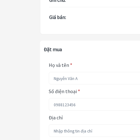
Ghi chú:
Giá bán:
Đặt mua
Họ và tên
*
Số điện thoại
*
Địa chỉ