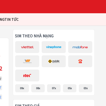
ÀNG
TIN TỨC
SIM THEO NHÀ MẠNG
2
ý
7
09x
08x
07x
05x
03x
2