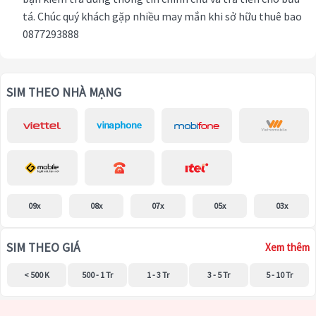
tá. Chúc quý khách gặp nhiều may mắn khi sở hữu thuê bao
0877293888
SIM THEO NHÀ MẠNG
09x
08x
07x
05x
03x
SIM THEO GIÁ
Xem thêm
< 500 K
500 - 1 Tr
1 - 3 Tr
3 - 5 Tr
5 - 10 Tr