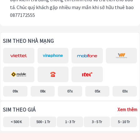
tá. Chúc quý khách gặp nhiều may mắn khi sở hữu thuê bao
0877172555
SIM THEO NHÀ MẠNG
09x
08x
07x
05x
03x
SIM THEO GIÁ
Xem thêm
< 500 K
500 - 1 Tr
1 - 3 Tr
3 - 5 Tr
5 - 10 Tr