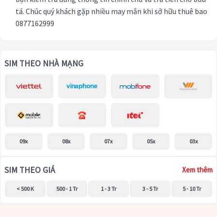
tá. Chúc quý khách gặp nhiều may mắn khi sở hữu thuê bao
0877162999
SIM THEO NHÀ MẠNG
09x
08x
07x
05x
03x
SIM THEO GIÁ
Xem thêm
< 500 K
500 - 1 Tr
1 - 3 Tr
3 - 5 Tr
5 - 10 Tr