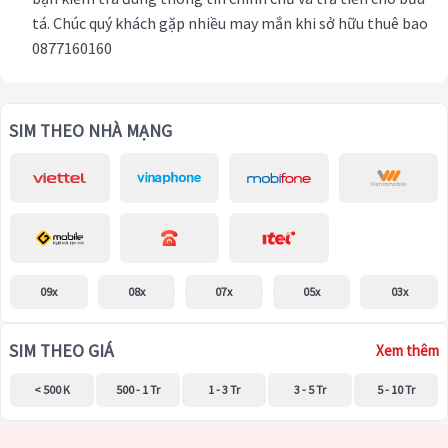
tá. Chúc quý khách gặp nhiều may mắn khi sở hữu thuê bao
0877160160
SIM THEO NHÀ MẠNG
09x
08x
07x
05x
03x
SIM THEO GIÁ
Xem thêm
< 500 K
500 - 1 Tr
1 - 3 Tr
3 - 5 Tr
5 - 10 Tr