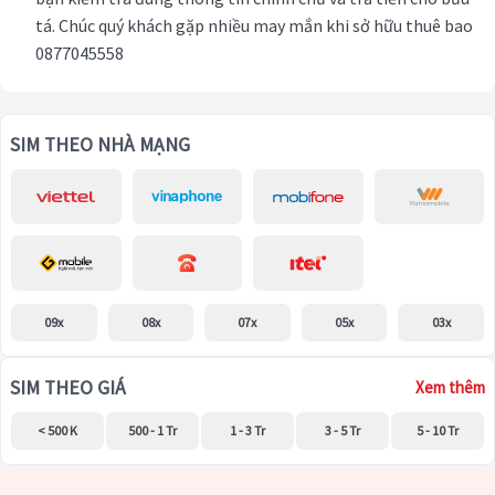
tá. Chúc quý khách gặp nhiều may mắn khi sở hữu thuê bao
0877045558
SIM THEO NHÀ MẠNG
09x
08x
07x
05x
03x
SIM THEO GIÁ
Xem thêm
< 500 K
500 - 1 Tr
1 - 3 Tr
3 - 5 Tr
5 - 10 Tr