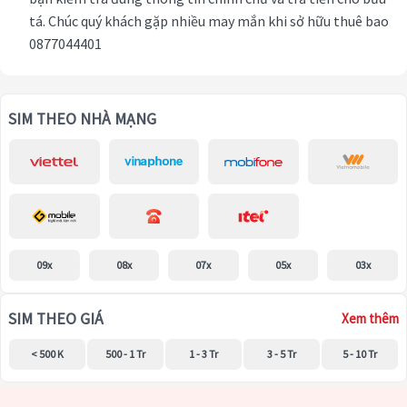
tá. Chúc quý khách gặp nhiều may mắn khi sở hữu thuê bao
0877044401
SIM THEO NHÀ MẠNG
09x
08x
07x
05x
03x
SIM THEO GIÁ
Xem thêm
< 500 K
500 - 1 Tr
1 - 3 Tr
3 - 5 Tr
5 - 10 Tr