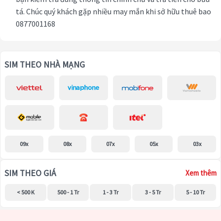
tá. Chúc quý khách gặp nhiều may mắn khi sở hữu thuê bao
0877001168
SIM THEO NHÀ MẠNG
09x
08x
07x
05x
03x
SIM THEO GIÁ
Xem thêm
< 500 K
500 - 1 Tr
1 - 3 Tr
3 - 5 Tr
5 - 10 Tr