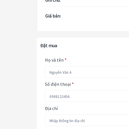
Ghi chú:
Giá bán:
Đặt mua
Họ và tên
*
Số điện thoại
*
Địa chỉ