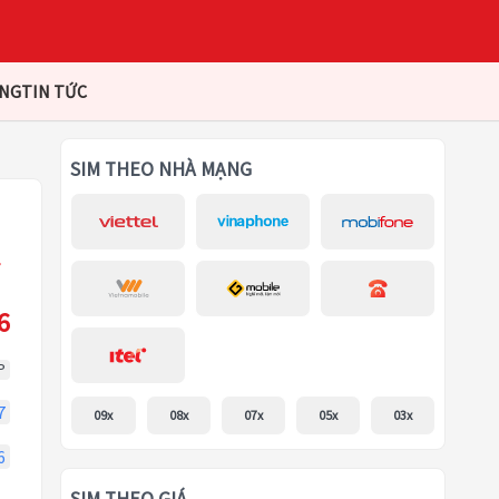
ÀNG
TIN TỨC
SIM THEO NHÀ MẠNG
6
P
7
09x
08x
07x
05x
03x
6