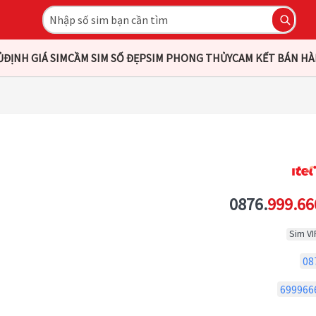
Ủ
ĐỊNH GIÁ SIM
CẦM SIM SỐ ĐẸP
SIM PHONG THỦY
CAM KẾT BÁN H
0876.
999.66
Sim VI
08
699966