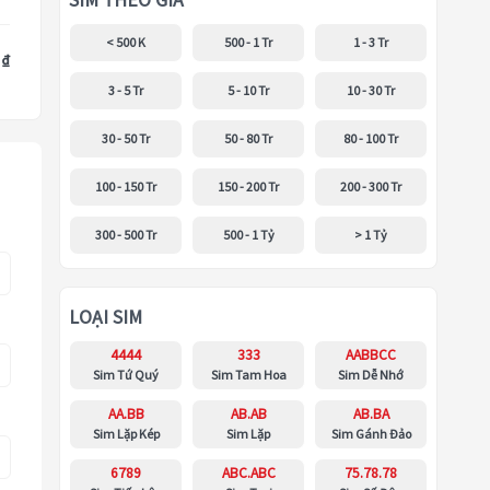
SIM THEO GIÁ
< 500 K
500 - 1 Tr
1 - 3 Tr
 ₫
3 - 5 Tr
5 - 10 Tr
10 - 30 Tr
30 - 50 Tr
50 - 80 Tr
80 - 100 Tr
100 - 150 Tr
150 - 200 Tr
200 - 300 Tr
300 - 500 Tr
500 - 1 Tỷ
> 1 Tỷ
LOẠI SIM
4444
333
AABBCC
Sim Tứ Quý
Sim Tam Hoa
Sim Dễ Nhớ
AA.BB
AB.AB
AB.BA
Sim Lặp Kép
Sim Lặp
Sim Gánh Đảo
6789
ABC.ABC
75.78.78