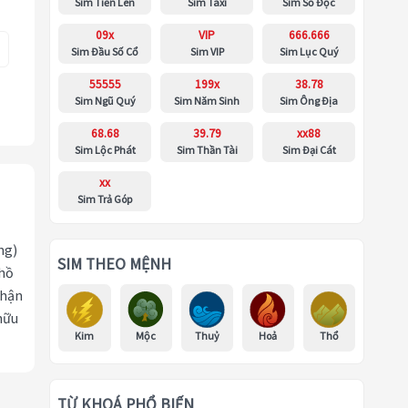
Sim Tiến Lên
Sim Taxi
Sim Số Độc
09x
VIP
666.666
Sim Đầu Số Cổ
Sim VIP
Sim Lục Quý
55555
199x
38.78
Sim Ngũ Quý
Sim Năm Sinh
Sim Ông Địa
68.68
39.79
xx88
Sim Lộc Phát
Sim Thần Tài
Sim Đại Cát
xx
Sim Trả Góp
ng)
SIM THEO MỆNH
 hồ
nhận
hữu
Kim
Mộc
Thuỷ
Hoả
Thổ
TỪ KHOÁ PHỔ BIẾN