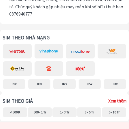
tá. Chúc quý khách gặp nhiều may mắn khi sở hữu thuê bao
0876940777
SIM THEO NHÀ MẠNG
09x
08x
07x
05x
03x
SIM THEO GIÁ
Xem thêm
< 500 K
500 - 1 Tr
1 - 3 Tr
3 - 5 Tr
5 - 10 Tr