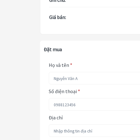
Ghi chú:
Giá bán:
Đặt mua
Họ và tên
*
Số điện thoại
*
Địa chỉ