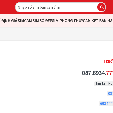
Ủ
ĐỊNH GIÁ SIM
CẦM SIM SỐ ĐẸP
SIM PHONG THỦY
CAM KẾT BÁN H
087.6934.
77
Sim Tam Ho
08
693477