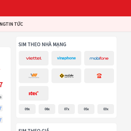
ÀNG
TIN TỨC
SIM THEO NHÀ MẠNG
7
a
7
09x
08x
07x
05x
03x
7