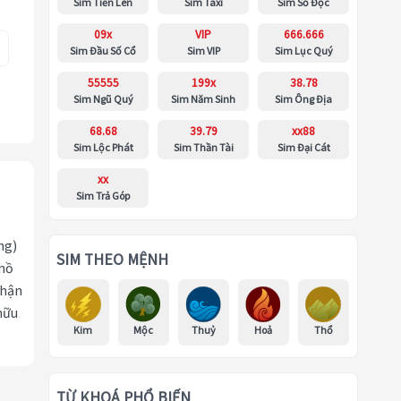
Sim Tiến Lên
Sim Taxi
Sim Số Độc
09x
VIP
666.666
Sim Đầu Số Cổ
Sim VIP
Sim Lục Quý
55555
199x
38.78
Sim Ngũ Quý
Sim Năm Sinh
Sim Ông Địa
68.68
39.79
xx88
Sim Lộc Phát
Sim Thần Tài
Sim Đại Cát
xx
Sim Trả Góp
ng)
SIM THEO MỆNH
 hồ
nhận
hữu
Kim
Mộc
Thuỷ
Hoả
Thổ
TỪ KHOÁ PHỔ BIẾN