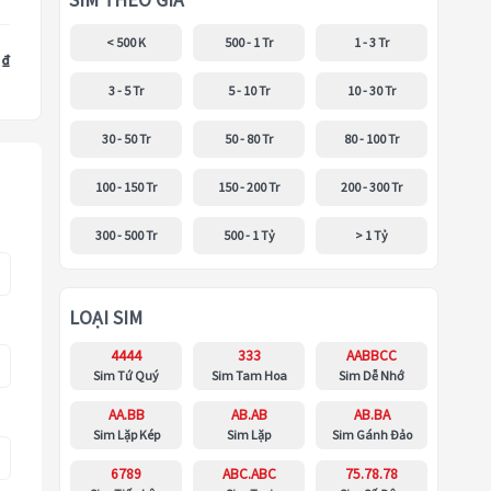
SIM THEO GIÁ
< 500 K
500 - 1 Tr
1 - 3 Tr
 ₫
3 - 5 Tr
5 - 10 Tr
10 - 30 Tr
30 - 50 Tr
50 - 80 Tr
80 - 100 Tr
100 - 150 Tr
150 - 200 Tr
200 - 300 Tr
300 - 500 Tr
500 - 1 Tỷ
> 1 Tỷ
LOẠI SIM
4444
333
AABBCC
Sim Tứ Quý
Sim Tam Hoa
Sim Dễ Nhớ
AA.BB
AB.AB
AB.BA
Sim Lặp Kép
Sim Lặp
Sim Gánh Đảo
6789
ABC.ABC
75.78.78