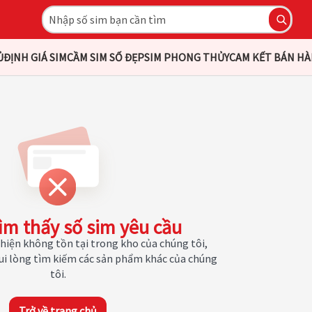
Ủ
ĐỊNH GIÁ SIM
CẦM SIM SỐ ĐẸP
SIM PHONG THỦY
CAM KẾT BÁN H
ìm thấy số sim yêu cầu
hiện không tồn tại trong kho của chúng tôi,
Vui lòng tìm kiếm các sản phẩm khác của chúng
tôi.
Trở về trang chủ