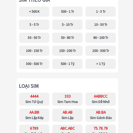
SIM THEO GIÁ
< 500 K
500 - 1 Tr
1 - 3 Tr
3 - 5 Tr
5 - 10 Tr
10 - 30 Tr
30 - 50 Tr
50 - 80 Tr
80 - 100 Tr
100 - 150 Tr
150 - 200 Tr
200 - 300 Tr
300 - 500 Tr
500 - 1 Tỷ
> 1 Tỷ
LOẠI SIM
4444
333
AABBCC
Sim Tứ Quý
Sim Tam Hoa
Sim Dễ Nhớ
AA.BB
AB.AB
AB.BA
Sim Lặp Kép
Sim Lặp
Sim Gánh Đảo
6789
ABC.ABC
75.78.78