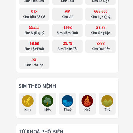
Sim Tiến Lên
Sim Taxi
Sim Số Độc
09x
VIP
666.666
Sim Đầu Số Cổ
Sim VIP
Sim Lục Quý
55555
199x
38.78
Sim Ngũ Quý
Sim Năm Sinh
Sim Ông Địa
68.68
39.79
xx88
Sim Lộc Phát
Sim Thần Tài
Sim Đại Cát
xx
Sim Trả Góp
SIM THEO MỆNH
Kim
Mộc
Thuỷ
Hoả
Thổ
TỪ KHOÁ PHỔ BIẾN