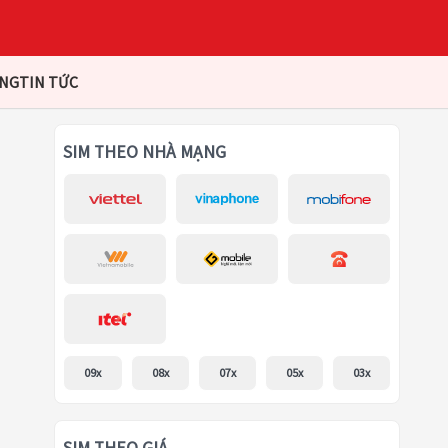
ÀNG
TIN TỨC
SIM THEO NHÀ MẠNG
09x
08x
07x
05x
03x