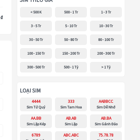
SIM THEO GIÁ
< 500 K
500 - 1 Tr
1 - 3 Tr
 ₫
3 - 5 Tr
5 - 10 Tr
10 - 30 Tr
30 - 50 Tr
50 - 80 Tr
80 - 100 Tr
100 - 150 Tr
150 - 200 Tr
200 - 300 Tr
300 - 500 Tr
500 - 1 Tỷ
> 1 Tỷ
LOẠI SIM
4444
333
AABBCC
Sim Tứ Quý
Sim Tam Hoa
Sim Dễ Nhớ
AA.BB
AB.AB
AB.BA
Sim Lặp Kép
Sim Lặp
Sim Gánh Đảo
6789
ABC.ABC
75.78.78