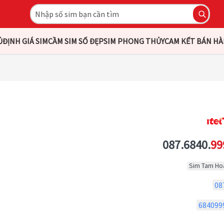
Ủ
ĐỊNH GIÁ SIM
CẦM SIM SỐ ĐẸP
SIM PHONG THỦY
CAM KẾT BÁN H
087.6840.
99
Sim Tam Ho
08
684099