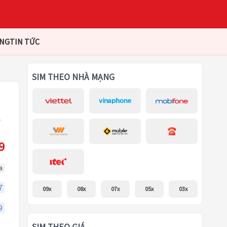
ÀNG
TIN TỨC
SIM THEO NHÀ MẠNG
9
a
7
09x
08x
07x
05x
03x
9