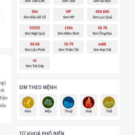
Sim Tiến Lên
Sim Taxi
Sim Số Độc
09x
VIP
666.666
Sim Đầu Số Cổ
Sim VIP
Sim Lục Quý
55555
199x
38.78
Sim Ngũ Quý
Sim Năm Sinh
Sim Ông Địa
68.68
39.79
xx88
Sim Lộc Phát
Sim Thần Tài
Sim Đại Cát
xx
Sim Trả Góp
ng)
SIM THEO MỆNH
 hồ
nhận
hữu
Kim
Mộc
Thuỷ
Hoả
Thổ
TỪ KHOÁ PHỔ BIẾN