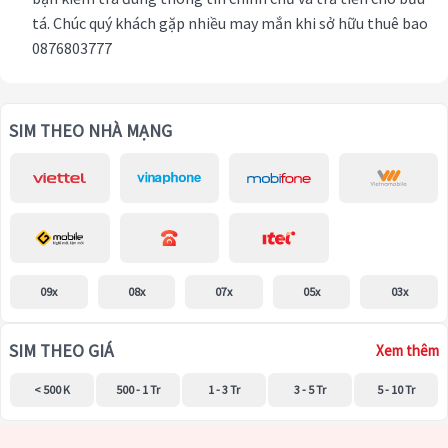
tá. Chúc quý khách gặp nhiều may mắn khi sở hữu thuê bao
0876803777
SIM THEO NHÀ MẠNG
09x
08x
07x
05x
03x
SIM THEO GIÁ
Xem thêm
< 500 K
500 - 1 Tr
1 - 3 Tr
3 - 5 Tr
5 - 10 Tr