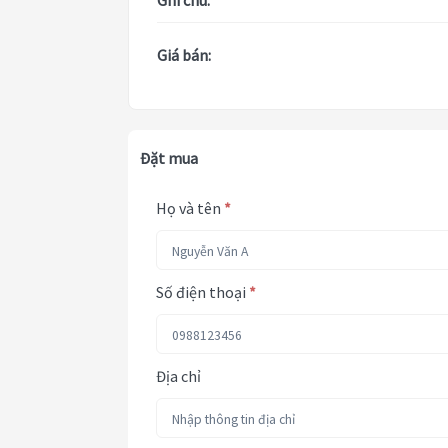
Ghi chú:
Giá bán:
Đặt mua
Họ và tên
*
Số điện thoại
*
Địa chỉ