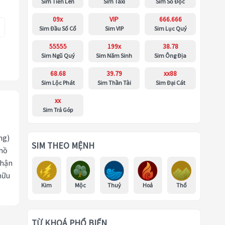
Sim Tiến Lên
Sim Taxi
Sim Số Độc
09x
VIP
666.666
Sim Đầu Số Cổ
Sim VIP
Sim Lục Quý
55555
199x
38.78
Sim Ngũ Quý
Sim Năm Sinh
Sim Ông Địa
68.68
39.79
xx88
Sim Lộc Phát
Sim Thần Tài
Sim Đại Cát
xx
Sim Trả Góp
ng)
SIM THEO MỆNH
 hồ
nhận
hữu
Kim
Mộc
Thuỷ
Hoả
Thổ
TỪ KHOÁ PHỔ BIẾN