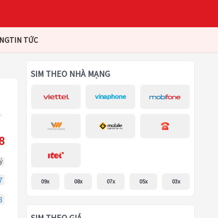
ÀNG
TIN TỨC
SIM THEO NHÀ MẠNG
8
ý
7
09x
08x
07x
05x
03x
8