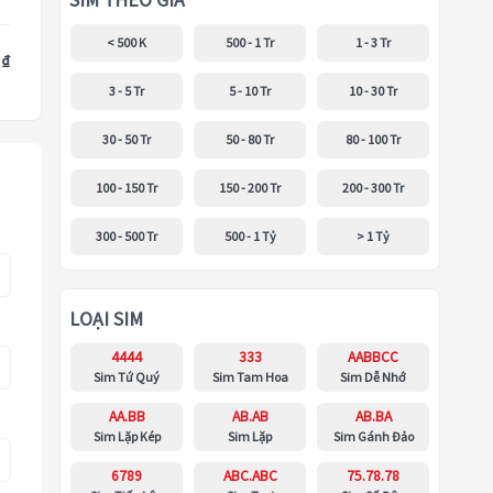
SIM THEO GIÁ
< 500 K
500 - 1 Tr
1 - 3 Tr
 ₫
3 - 5 Tr
5 - 10 Tr
10 - 30 Tr
30 - 50 Tr
50 - 80 Tr
80 - 100 Tr
100 - 150 Tr
150 - 200 Tr
200 - 300 Tr
300 - 500 Tr
500 - 1 Tỷ
> 1 Tỷ
LOẠI SIM
4444
333
AABBCC
Sim Tứ Quý
Sim Tam Hoa
Sim Dễ Nhớ
AA.BB
AB.AB
AB.BA
Sim Lặp Kép
Sim Lặp
Sim Gánh Đảo
6789
ABC.ABC
75.78.78