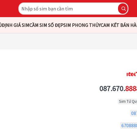
Ủ
ĐỊNH GIÁ SIM
CẦM SIM SỐ ĐẸP
SIM PHONG THỦY
CAM KẾT BÁN H
087.670.
888
Sim Tứ Qu
08
670888