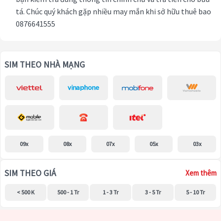
tá. Chúc quý khách gặp nhiều may mắn khi sở hữu thuê bao
0876641555
SIM THEO NHÀ MẠNG
09x
08x
07x
05x
03x
SIM THEO GIÁ
Xem thêm
< 500 K
500 - 1 Tr
1 - 3 Tr
3 - 5 Tr
5 - 10 Tr