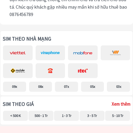
tá. Chúc quý khách gặp nhiều may mắn khi sở hữu thuê bao
0876456789
SIM THEO NHÀ MẠNG
09x
08x
07x
05x
03x
SIM THEO GIÁ
Xem thêm
< 500 K
500 - 1 Tr
1 - 3 Tr
3 - 5 Tr
5 - 10 Tr