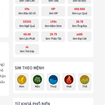
Sim Tiến Lên
Sim Taxi
Sim Số Độc
09x
VIP
666.666
Sim Đầu Số Cổ
Sim VIP
Sim Lục Quý
55555
199x
38.78
Sim Ngũ Quý
Sim Năm Sinh
Sim Ông Địa
68.68
39.79
xx88
Sim Lộc Phát
Sim Thần Tài
Sim Đại Cát
xx
Sim Trả Góp
ng)
SIM THEO MỆNH
 hồ
nhận
hữu
Kim
Mộc
Thuỷ
Hoả
Thổ
TỪ KHOÁ PHỔ BIẾN