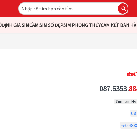
Ủ
ĐỊNH GIÁ SIM
CẦM SIM SỐ ĐẸP
SIM PHONG THỦY
CAM KẾT BÁN H
087.6353.
88
Sim Tam Ho
08
635388