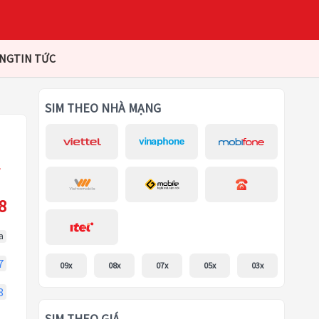
ÀNG
TIN TỨC
SIM THEO NHÀ MẠNG
8
a
7
09x
08x
07x
05x
03x
8