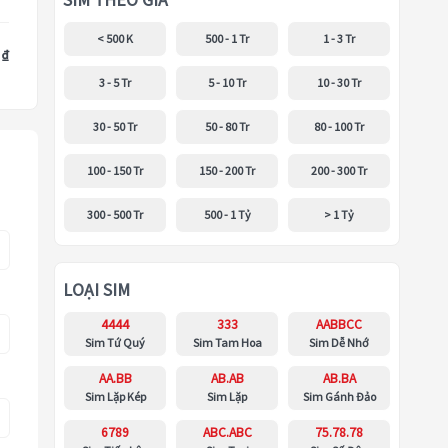
SIM THEO GIÁ
< 500 K
500 - 1 Tr
1 - 3 Tr
 ₫
3 - 5 Tr
5 - 10 Tr
10 - 30 Tr
30 - 50 Tr
50 - 80 Tr
80 - 100 Tr
100 - 150 Tr
150 - 200 Tr
200 - 300 Tr
300 - 500 Tr
500 - 1 Tỷ
> 1 Tỷ
LOẠI SIM
4444
333
AABBCC
Sim Tứ Quý
Sim Tam Hoa
Sim Dễ Nhớ
AA.BB
AB.AB
AB.BA
Sim Lặp Kép
Sim Lặp
Sim Gánh Đảo
6789
ABC.ABC
75.78.78