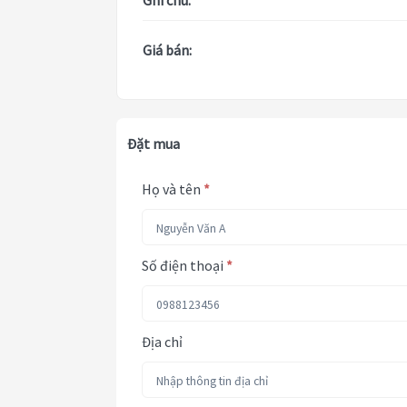
Ghi chú:
Giá bán:
Đặt mua
Họ và tên
*
Số điện thoại
*
Địa chỉ