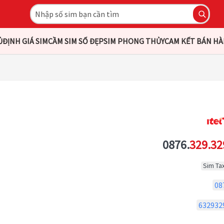
Ủ
ĐỊNH GIÁ SIM
CẦM SIM SỐ ĐẸP
SIM PHONG THỦY
CAM KẾT BÁN H
0876.
329.32
Sim Tax
08
632932