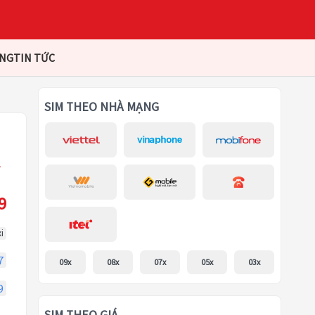
ÀNG
TIN TỨC
SIM THEO NHÀ MẠNG
9
i
7
09x
08x
07x
05x
03x
9