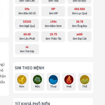
Sim Tiến Lên
Sim Taxi
Sim Số Độc
09x
VIP
666.666
Sim Đầu Số Cổ
Sim VIP
Sim Lục Quý
55555
199x
38.78
Sim Ngũ Quý
Sim Năm Sinh
Sim Ông Địa
68.68
39.79
xx88
Sim Lộc Phát
Sim Thần Tài
Sim Đại Cát
xx
Sim Trả Góp
ng)
SIM THEO MỆNH
 hồ
nhận
hữu
Kim
Mộc
Thuỷ
Hoả
Thổ
TỪ KHOÁ PHỔ BIẾN