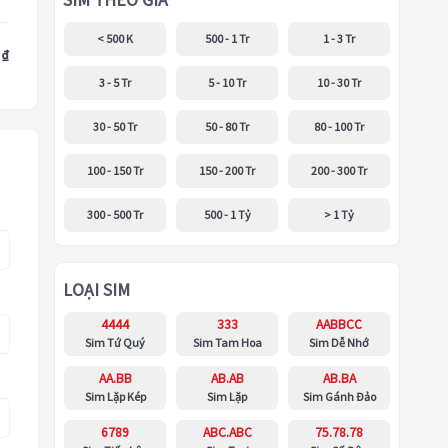
SIM THEO GIÁ
< 500 K
500 - 1 Tr
1 - 3 Tr
 ₫
3 - 5 Tr
5 - 10 Tr
10 - 30 Tr
30 - 50 Tr
50 - 80 Tr
80 - 100 Tr
100 - 150 Tr
150 - 200 Tr
200 - 300 Tr
300 - 500 Tr
500 - 1 Tỷ
> 1 Tỷ
LOẠI SIM
4444
333
AABBCC
Sim Tứ Quý
Sim Tam Hoa
Sim Dễ Nhớ
AA.BB
AB.AB
AB.BA
Sim Lặp Kép
Sim Lặp
Sim Gánh Đảo
6789
ABC.ABC
75.78.78