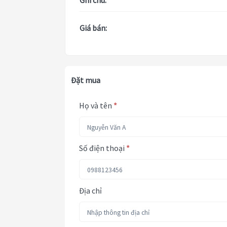
Ghi chú:
Giá bán:
Đặt mua
Họ và tên
*
Số điện thoại
*
Địa chỉ