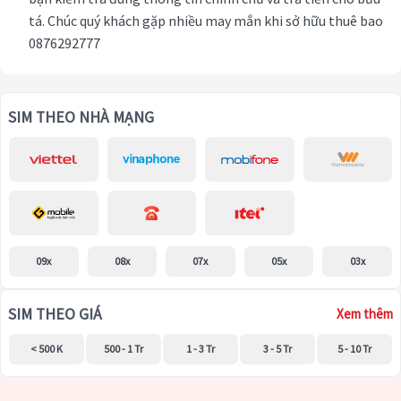
tá. Chúc quý khách gặp nhiều may mắn khi sở hữu thuê bao
0876292777
SIM THEO NHÀ MẠNG
09x
08x
07x
05x
03x
SIM THEO GIÁ
Xem thêm
< 500 K
500 - 1 Tr
1 - 3 Tr
3 - 5 Tr
5 - 10 Tr