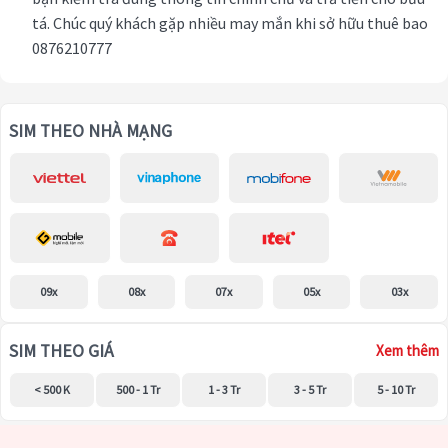
tá. Chúc quý khách gặp nhiều may mắn khi sở hữu thuê bao
0876210777
SIM THEO NHÀ MẠNG
09x
08x
07x
05x
03x
SIM THEO GIÁ
Xem thêm
< 500 K
500 - 1 Tr
1 - 3 Tr
3 - 5 Tr
5 - 10 Tr