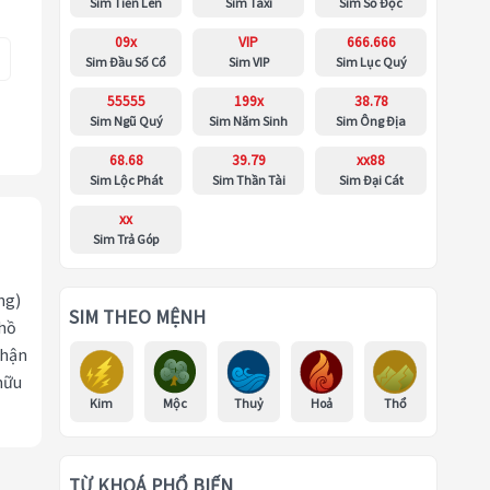
Sim Tiến Lên
Sim Taxi
Sim Số Độc
09x
VIP
666.666
Sim Đầu Số Cổ
Sim VIP
Sim Lục Quý
55555
199x
38.78
Sim Ngũ Quý
Sim Năm Sinh
Sim Ông Địa
68.68
39.79
xx88
Sim Lộc Phát
Sim Thần Tài
Sim Đại Cát
xx
Sim Trả Góp
ng)
SIM THEO MỆNH
 hồ
nhận
hữu
Kim
Mộc
Thuỷ
Hoả
Thổ
TỪ KHOÁ PHỔ BIẾN