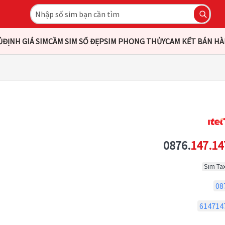
Ủ
ĐỊNH GIÁ SIM
CẦM SIM SỐ ĐẸP
SIM PHONG THỦY
CAM KẾT BÁN H
0876.
147.14
Sim Tax
08
614714