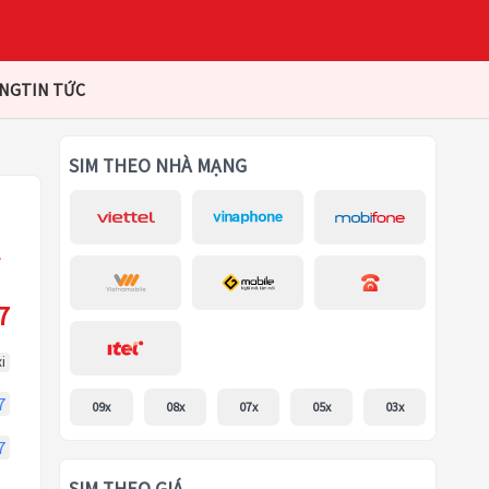
ÀNG
TIN TỨC
SIM THEO NHÀ MẠNG
7
i
7
09x
08x
07x
05x
03x
7