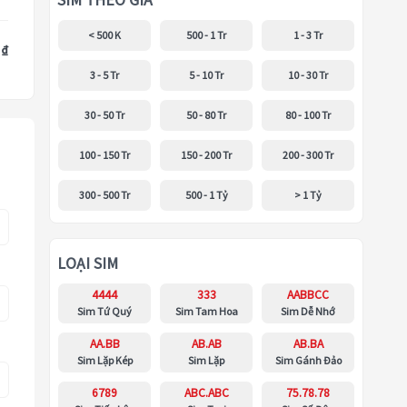
SIM THEO GIÁ
< 500 K
500 - 1 Tr
1 - 3 Tr
 ₫
3 - 5 Tr
5 - 10 Tr
10 - 30 Tr
30 - 50 Tr
50 - 80 Tr
80 - 100 Tr
100 - 150 Tr
150 - 200 Tr
200 - 300 Tr
300 - 500 Tr
500 - 1 Tỷ
> 1 Tỷ
LOẠI SIM
4444
333
AABBCC
Sim Tứ Quý
Sim Tam Hoa
Sim Dễ Nhớ
AA.BB
AB.AB
AB.BA
Sim Lặp Kép
Sim Lặp
Sim Gánh Đảo
6789
ABC.ABC
75.78.78