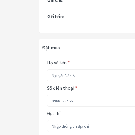
Ghi chú:
Giá bán:
Đặt mua
Họ và tên
*
Số điện thoại
*
Địa chỉ