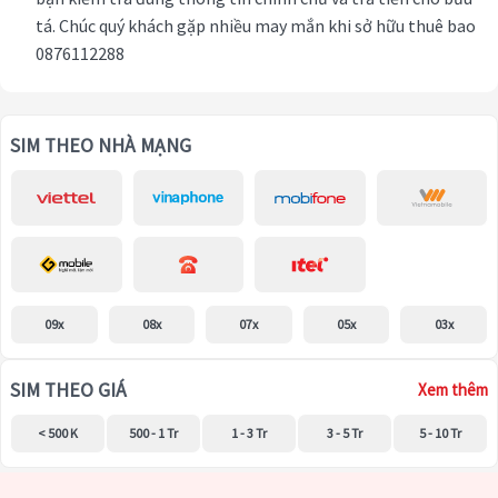
tá. Chúc quý khách gặp nhiều may mắn khi sở hữu thuê bao
0876112288
SIM THEO NHÀ MẠNG
09x
08x
07x
05x
03x
SIM THEO GIÁ
Xem thêm
< 500 K
500 - 1 Tr
1 - 3 Tr
3 - 5 Tr
5 - 10 Tr