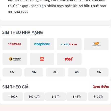
tá. Chúc quý khách gặp nhiều may mắn khi sở hữu thuê bao
0876049666
SIM THEO NHÀ MẠNG
09x
08x
07x
05x
03x
SIM THEO GIÁ
Xem thêm
< 500 K
500 - 1 Tr
1 - 3 Tr
3 - 5 Tr
5 - 10 Tr