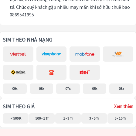
tá. Chúc quý khách gặp nhiều may mắn khi sở hữu thuê bao
0869541995
SIM THEO NHÀ MẠNG
09x
08x
07x
05x
03x
SIM THEO GIÁ
Xem thêm
< 500 K
500 - 1 Tr
1 - 3 Tr
3 - 5 Tr
5 - 10 Tr