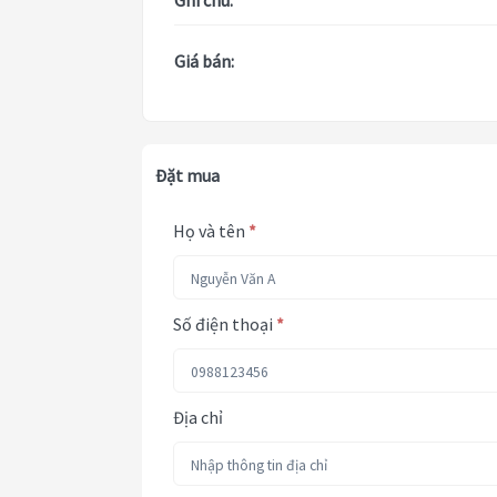
Ghi chú:
Giá bán:
Đặt mua
Họ và tên
*
Số điện thoại
*
Địa chỉ