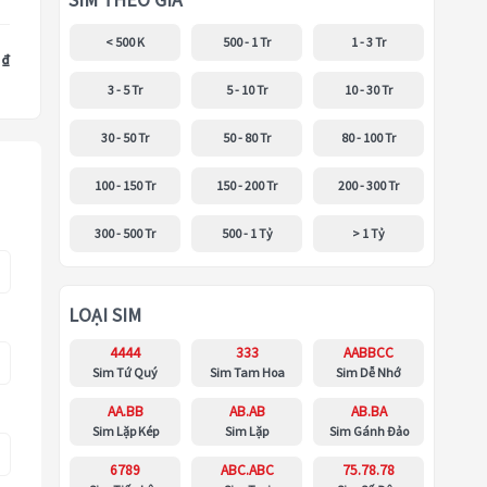
SIM THEO GIÁ
< 500 K
500 - 1 Tr
1 - 3 Tr
 ₫
3 - 5 Tr
5 - 10 Tr
10 - 30 Tr
30 - 50 Tr
50 - 80 Tr
80 - 100 Tr
100 - 150 Tr
150 - 200 Tr
200 - 300 Tr
300 - 500 Tr
500 - 1 Tỷ
> 1 Tỷ
LOẠI SIM
4444
333
AABBCC
Sim Tứ Quý
Sim Tam Hoa
Sim Dễ Nhớ
AA.BB
AB.AB
AB.BA
Sim Lặp Kép
Sim Lặp
Sim Gánh Đảo
6789
ABC.ABC
75.78.78