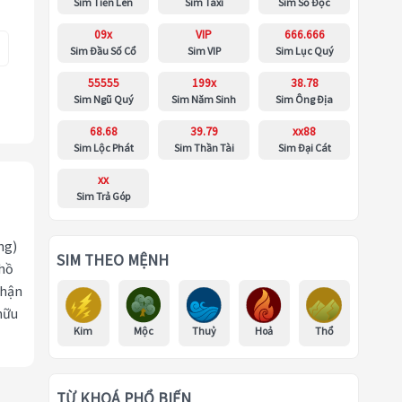
Sim Tiến Lên
Sim Taxi
Sim Số Độc
09x
VIP
666.666
Sim Đầu Số Cổ
Sim VIP
Sim Lục Quý
55555
199x
38.78
Sim Ngũ Quý
Sim Năm Sinh
Sim Ông Địa
68.68
39.79
xx88
Sim Lộc Phát
Sim Thần Tài
Sim Đại Cát
xx
Sim Trả Góp
ng)
SIM THEO MỆNH
 hồ
nhận
hữu
Kim
Mộc
Thuỷ
Hoả
Thổ
TỪ KHOÁ PHỔ BIẾN