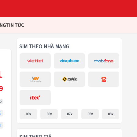
ÀNG
TIN TỨC
SIM THEO NHÀ MẠNG
9
ổ
6
09x
08x
07x
05x
03x
9