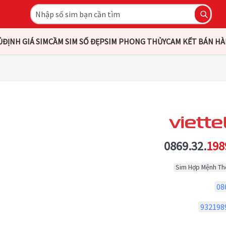
Ủ
ĐỊNH GIÁ SIM
CẦM SIM SỐ ĐẸP
SIM PHONG THỦY
CAM KẾT BÁN H
0869.32.
198
Sim Hợp Mệnh Th
08
932198