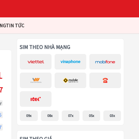
ÀNG
TIN TỨC
SIM THEO NHÀ MẠNG
7
y
6
09x
08x
07x
05x
03x
7