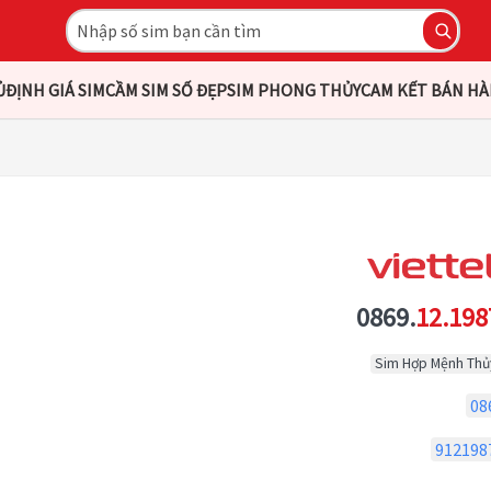
Ủ
ĐỊNH GIÁ SIM
CẦM SIM SỐ ĐẸP
SIM PHONG THỦY
CAM KẾT BÁN H
0869.
12.198
Sim Hợp Mệnh Thủ
08
912198