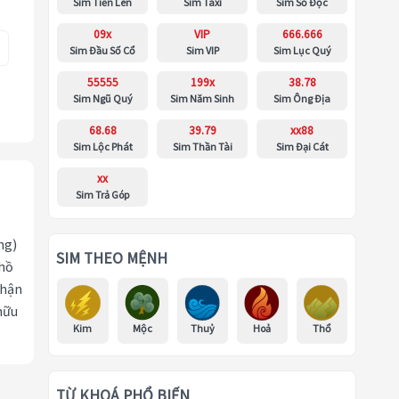
Sim Tiến Lên
Sim Taxi
Sim Số Độc
09x
VIP
666.666
Sim Đầu Số Cổ
Sim VIP
Sim Lục Quý
55555
199x
38.78
Sim Ngũ Quý
Sim Năm Sinh
Sim Ông Địa
68.68
39.79
xx88
Sim Lộc Phát
Sim Thần Tài
Sim Đại Cát
xx
Sim Trả Góp
ng)
SIM THEO MỆNH
 hồ
nhận
hữu
Kim
Mộc
Thuỷ
Hoả
Thổ
TỪ KHOÁ PHỔ BIẾN