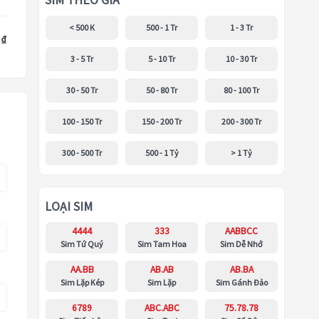
SIM THEO GIÁ
< 500 K
500 - 1 Tr
1 - 3 Tr
 ₫
3 - 5 Tr
5 - 10 Tr
10 - 30 Tr
30 - 50 Tr
50 - 80 Tr
80 - 100 Tr
100 - 150 Tr
150 - 200 Tr
200 - 300 Tr
300 - 500 Tr
500 - 1 Tỷ
> 1 Tỷ
LOẠI SIM
4444
333
AABBCC
Sim Tứ Quý
Sim Tam Hoa
Sim Dễ Nhớ
AA.BB
AB.AB
AB.BA
Sim Lặp Kép
Sim Lặp
Sim Gánh Đảo
6789
ABC.ABC
75.78.78