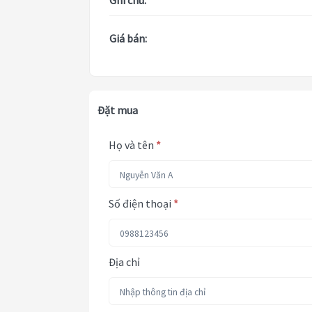
Ghi chú:
Giá bán:
Đặt mua
Họ và tên
*
Số điện thoại
*
Địa chỉ