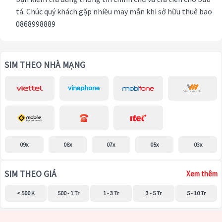
tá. Chúc quý khách gặp nhiều may mắn khi sở hữu thuê bao
0868998889
SIM THEO NHÀ MẠNG
09x
08x
07x
05x
03x
SIM THEO GIÁ
Xem thêm
< 500 K
500 - 1 Tr
1 - 3 Tr
3 - 5 Tr
5 - 10 Tr