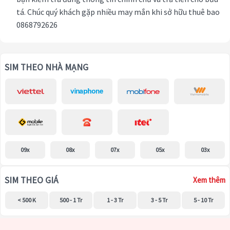
tá. Chúc quý khách gặp nhiều may mắn khi sở hữu thuê bao
0868792626
SIM THEO NHÀ MẠNG
09x
08x
07x
05x
03x
SIM THEO GIÁ
Xem thêm
< 500 K
500 - 1 Tr
1 - 3 Tr
3 - 5 Tr
5 - 10 Tr