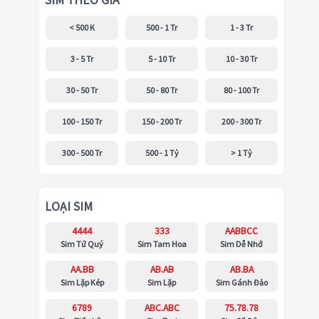
SIM THEO GIÁ
< 500 K
500 - 1 Tr
1 - 3 Tr
3 - 5 Tr
5 - 10 Tr
10 - 30 Tr
30 - 50 Tr
50 - 80 Tr
80 - 100 Tr
100 - 150 Tr
150 - 200 Tr
200 - 300 Tr
300 - 500 Tr
500 - 1 Tỷ
> 1 Tỷ
LOẠI SIM
4444
333
AABBCC
Sim Tứ Quý
Sim Tam Hoa
Sim Dễ Nhớ
AA.BB
AB.AB
AB.BA
Sim Lặp Kép
Sim Lặp
Sim Gánh Đảo
6789
ABC.ABC
75.78.78