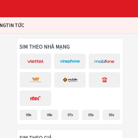
ÀNG
TIN TỨC
SIM THEO NHÀ MẠNG
09x
08x
07x
05x
03x