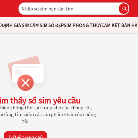
Ủ
ĐỊNH GIÁ SIM
CẦM SIM SỐ ĐẸP
SIM PHONG THỦY
CAM KẾT BÁN H
ìm thấy số sim yêu cầu
hiện không tồn tại trong kho của chúng tôi,
Vui lòng tìm kiếm các sản phẩm khác của chúng
tôi.
Trở về trang chủ