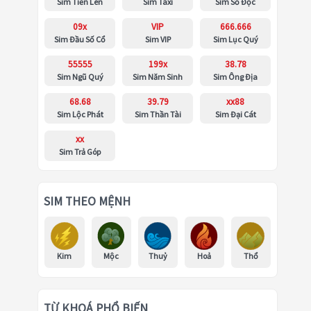
Sim Tiến Lên
Sim Taxi
Sim Số Độc
09x
VIP
666.666
Sim Đầu Số Cổ
Sim VIP
Sim Lục Quý
55555
199x
38.78
Sim Ngũ Quý
Sim Năm Sinh
Sim Ông Địa
68.68
39.79
xx88
Sim Lộc Phát
Sim Thần Tài
Sim Đại Cát
xx
Sim Trả Góp
SIM THEO MỆNH
Kim
Mộc
Thuỷ
Hoả
Thổ
TỪ KHOÁ PHỔ BIẾN