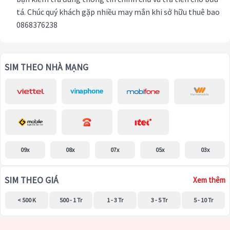
tá. Chúc quý khách gặp nhiều may mắn khi sở hữu thuê bao
0868376238
SIM THEO NHÀ MẠNG
09x
08x
07x
05x
03x
SIM THEO GIÁ
Xem thêm
< 500 K
500 - 1 Tr
1 - 3 Tr
3 - 5 Tr
5 - 10 Tr