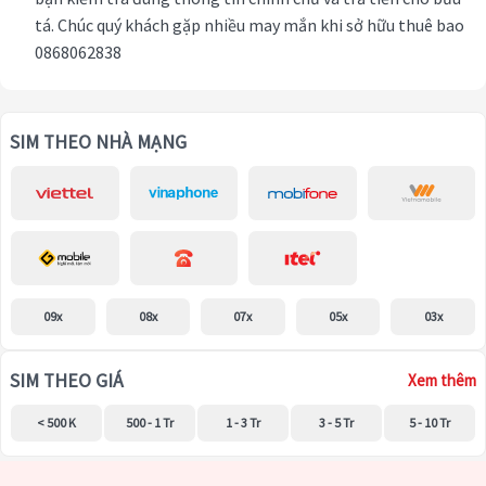
tá. Chúc quý khách gặp nhiều may mắn khi sở hữu thuê bao
0868062838
SIM THEO NHÀ MẠNG
09x
08x
07x
05x
03x
SIM THEO GIÁ
Xem thêm
< 500 K
500 - 1 Tr
1 - 3 Tr
3 - 5 Tr
5 - 10 Tr