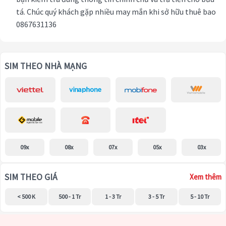
tá. Chúc quý khách gặp nhiều may mắn khi sở hữu thuê bao
0867631136
SIM THEO NHÀ MẠNG
09x
08x
07x
05x
03x
SIM THEO GIÁ
Xem thêm
< 500 K
500 - 1 Tr
1 - 3 Tr
3 - 5 Tr
5 - 10 Tr