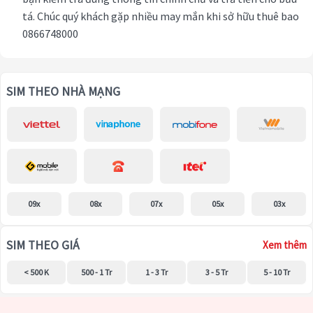
tá. Chúc quý khách gặp nhiều may mắn khi sở hữu thuê bao
0866748000
SIM THEO NHÀ MẠNG
09x
08x
07x
05x
03x
SIM THEO GIÁ
Xem thêm
< 500 K
500 - 1 Tr
1 - 3 Tr
3 - 5 Tr
5 - 10 Tr