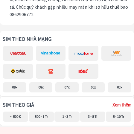
tá. Chúc quý khách gặp nhiều may mắn khi sở hữu thuê bao
0862906772
SIM THEO NHÀ MẠNG
09x
08x
07x
05x
03x
SIM THEO GIÁ
Xem thêm
< 500 K
500 - 1 Tr
1 - 3 Tr
3 - 5 Tr
5 - 10 Tr