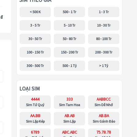
SIM THEO GIÁ
< 500 K
500 - 1 Tr
1 - 3 Tr
 ₫
3 - 5 Tr
5 - 10 Tr
10 - 30 Tr
30 - 50 Tr
50 - 80 Tr
80 - 100 Tr
100 - 150 Tr
150 - 200 Tr
200 - 300 Tr
300 - 500 Tr
500 - 1 Tỷ
> 1 Tỷ
LOẠI SIM
4444
333
AABBCC
Sim Tứ Quý
Sim Tam Hoa
Sim Dễ Nhớ
AA.BB
AB.AB
AB.BA
Sim Lặp Kép
Sim Lặp
Sim Gánh Đảo
6789
ABC.ABC
75.78.78