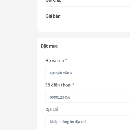
Ghi chú:
Giá bán:
Đặt mua
Họ và tên
*
Số điện thoại
*
Địa chỉ