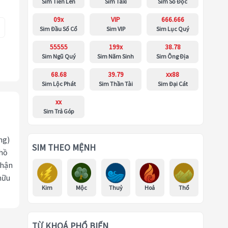
Sim Tiến Lên
Sim Taxi
Sim Số Độc
09x
VIP
666.666
Sim Đầu Số Cổ
Sim VIP
Sim Lục Quý
55555
199x
38.78
Sim Ngũ Quý
Sim Năm Sinh
Sim Ông Địa
68.68
39.79
xx88
Sim Lộc Phát
Sim Thần Tài
Sim Đại Cát
xx
Sim Trả Góp
ng)
SIM THEO MỆNH
 hồ
nhận
hữu
Kim
Mộc
Thuỷ
Hoả
Thổ
TỪ KHOÁ PHỔ BIẾN