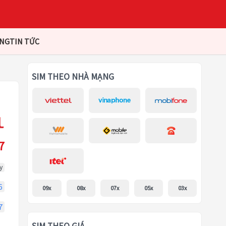
ÀNG
TIN TỨC
SIM THEO NHÀ MẠNG
7
y
6
09x
08x
07x
05x
03x
7