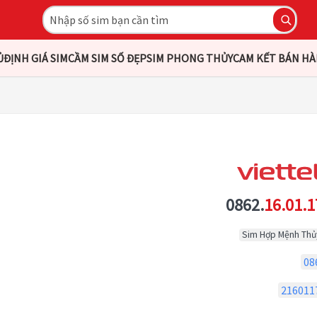
Ủ
ĐỊNH GIÁ SIM
CẦM SIM SỐ ĐẸP
SIM PHONG THỦY
CAM KẾT BÁN H
0862.
16.01.1
Sim Hợp Mệnh Thủ
08
216011