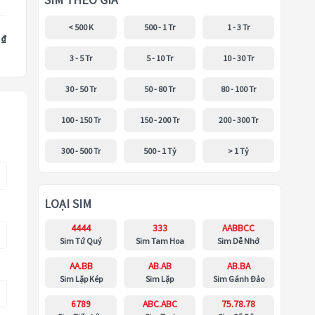
SIM THEO GIÁ
< 500 K
500 - 1 Tr
1 - 3 Tr
 ₫
3 - 5 Tr
5 - 10 Tr
10 - 30 Tr
30 - 50 Tr
50 - 80 Tr
80 - 100 Tr
100 - 150 Tr
150 - 200 Tr
200 - 300 Tr
300 - 500 Tr
500 - 1 Tỷ
> 1 Tỷ
LOẠI SIM
4444
333
AABBCC
Sim Tứ Quý
Sim Tam Hoa
Sim Dễ Nhớ
AA.BB
AB.AB
AB.BA
Sim Lặp Kép
Sim Lặp
Sim Gánh Đảo
6789
ABC.ABC
75.78.78