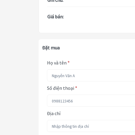
Ghi chú:
Giá bán:
Đặt mua
Họ và tên
*
Số điện thoại
*
Địa chỉ