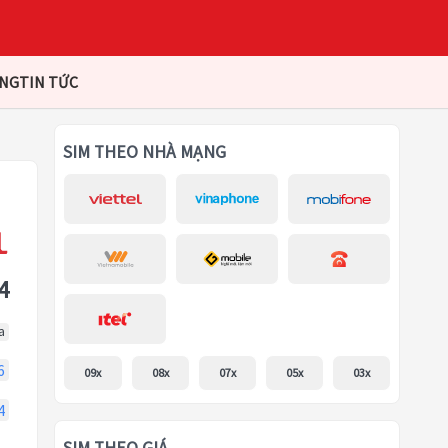
ÀNG
TIN TỨC
SIM THEO NHÀ MẠNG
4
a
6
09x
08x
07x
05x
03x
4