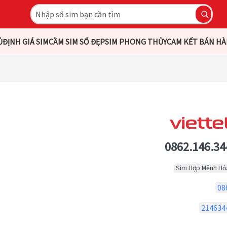
Ủ
ĐỊNH GIÁ SIM
CẦM SIM SỐ ĐẸP
SIM PHONG THỦY
CAM KẾT BÁN H
0862.146.34
Sim Hợp Mệnh Hỏ
08
214634