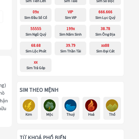
Sim Tiến Lên
Sim Taxi
Sim Số Độc
09x
VIP
666.666
Sim Đầu Số Cổ
Sim VIP
Sim Lục Quý
55555
199x
38.78
Sim Ngũ Quý
Sim Năm Sinh
Sim Ông Địa
68.68
39.79
xx88
Sim Lộc Phát
Sim Thần Tài
Sim Đại Cát
xx
Sim Trả Góp
ng)
SIM THEO MỆNH
 hồ
nhận
hữu
Kim
Mộc
Thuỷ
Hoả
Thổ
TỪ KHOÁ PHỔ BIẾN