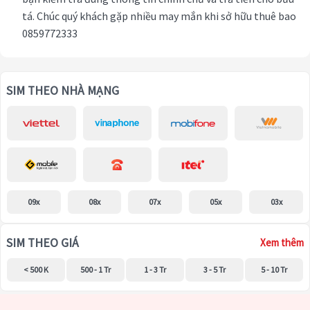
tá. Chúc quý khách gặp nhiều may mắn khi sở hữu thuê bao
0859772333
SIM THEO NHÀ MẠNG
09x
08x
07x
05x
03x
SIM THEO GIÁ
Xem thêm
< 500 K
500 - 1 Tr
1 - 3 Tr
3 - 5 Tr
5 - 10 Tr