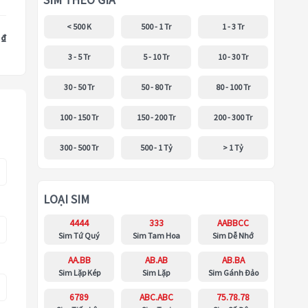
SIM THEO GIÁ
< 500 K
500 - 1 Tr
1 - 3 Tr
 ₫
3 - 5 Tr
5 - 10 Tr
10 - 30 Tr
30 - 50 Tr
50 - 80 Tr
80 - 100 Tr
100 - 150 Tr
150 - 200 Tr
200 - 300 Tr
300 - 500 Tr
500 - 1 Tỷ
> 1 Tỷ
LOẠI SIM
4444
333
AABBCC
Sim Tứ Quý
Sim Tam Hoa
Sim Dễ Nhớ
AA.BB
AB.AB
AB.BA
Sim Lặp Kép
Sim Lặp
Sim Gánh Đảo
6789
ABC.ABC
75.78.78