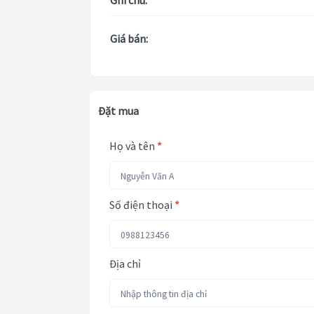
Ghi chú:
Giá bán:
Đặt mua
Họ và tên
*
Số điện thoại
*
Địa chỉ