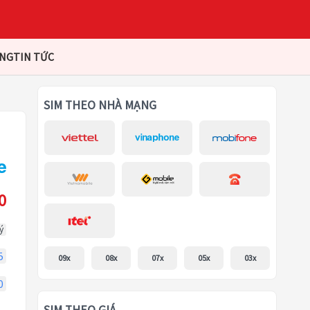
ÀNG
TIN TỨC
SIM THEO NHÀ MẠNG
0
ý
5
09x
08x
07x
05x
03x
0