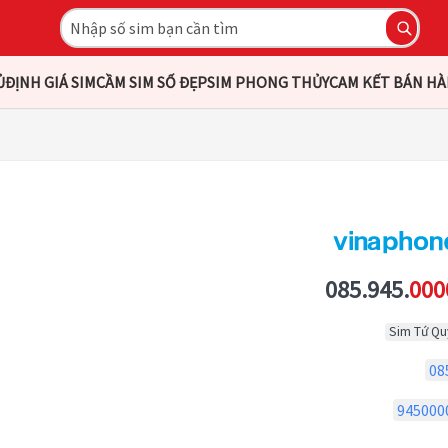
Ủ
ĐỊNH GIÁ SIM
CẦM SIM SỐ ĐẸP
SIM PHONG THỦY
CAM KẾT BÁN H
085.945.
000
Sim Tứ Qu
08
945000