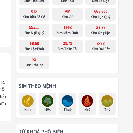
Sim Tiến Lên
Sim Taxi
Sim Số Độc
09x
VIP
666.666
Sim Đầu Số Cổ
Sim VIP
Sim Lục Quý
55555
199x
38.78
Sim Ngũ Quý
Sim Năm Sinh
Sim Ông Địa
68.68
39.79
xx88
Sim Lộc Phát
Sim Thần Tài
Sim Đại Cát
xx
Sim Trả Góp
ng)
SIM THEO MỆNH
 hồ
nhận
hữu
Kim
Mộc
Thuỷ
Hoả
Thổ
TỪ KHOÁ PHỔ BIẾN