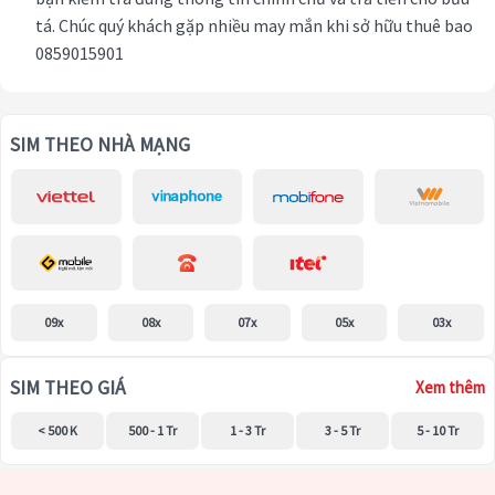
tá. Chúc quý khách gặp nhiều may mắn khi sở hữu thuê bao
0859015901
SIM THEO NHÀ MẠNG
09x
08x
07x
05x
03x
SIM THEO GIÁ
Xem thêm
< 500 K
500 - 1 Tr
1 - 3 Tr
3 - 5 Tr
5 - 10 Tr