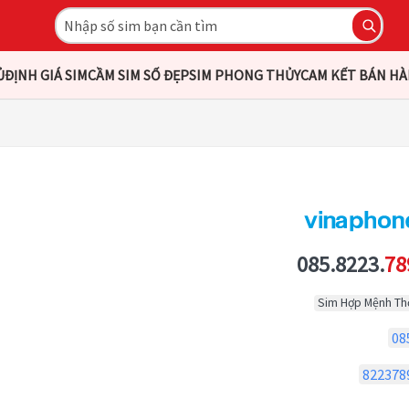
Ủ
ĐỊNH GIÁ SIM
CẦM SIM SỐ ĐẸP
SIM PHONG THỦY
CAM KẾT BÁN H
085.8223.
78
Sim Hợp Mệnh Th
08
822378