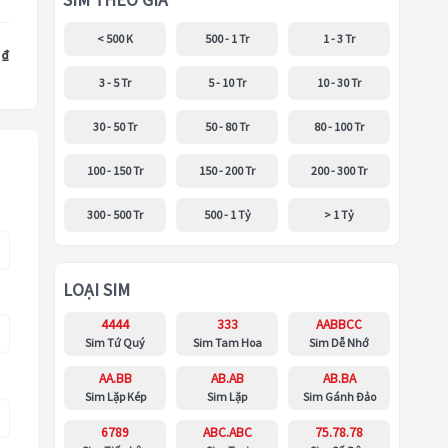
SIM THEO GIÁ
< 500 K
500 - 1 Tr
1 - 3 Tr
 ₫
3 - 5 Tr
5 - 10 Tr
10 - 30 Tr
30 - 50 Tr
50 - 80 Tr
80 - 100 Tr
100 - 150 Tr
150 - 200 Tr
200 - 300 Tr
300 - 500 Tr
500 - 1 Tỷ
> 1 Tỷ
LOẠI SIM
4444
333
AABBCC
Sim Tứ Quý
Sim Tam Hoa
Sim Dễ Nhớ
AA.BB
AB.AB
AB.BA
Sim Lặp Kép
Sim Lặp
Sim Gánh Đảo
6789
ABC.ABC
75.78.78