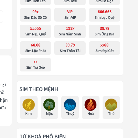
Sim Tiến Lên
Sim Taxi
Sim Số Độc
09x
VIP
666.666
Sim Đầu Số Cổ
Sim VIP
Sim Lục Quý
55555
199x
38.78
Sim Ngũ Quý
Sim Năm Sinh
Sim Ông Địa
68.68
39.79
xx88
Sim Lộc Phát
Sim Thần Tài
Sim Đại Cát
xx
Sim Trả Góp
ng)
SIM THEO MỆNH
 hồ
nhận
hữu
Kim
Mộc
Thuỷ
Hoả
Thổ
TỪ KHOÁ PHỔ BIẾN