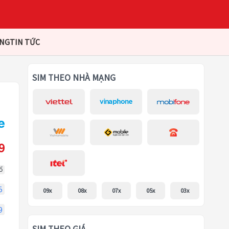
ÀNG
TIN TỨC
SIM THEO NHÀ MẠNG
9
ổ
5
09x
08x
07x
05x
03x
9