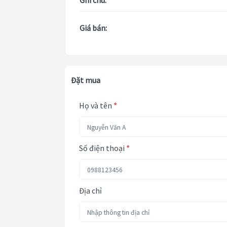
Ghi chú:
Giá bán:
Đặt mua
Họ và tên
*
Số điện thoại
*
Địa chỉ