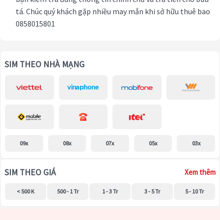
tá. Chúc quý khách gặp nhiều may mắn khi sở hữu thuê bao
0858015801
SIM THEO NHÀ MẠNG
09x
08x
07x
05x
03x
SIM THEO GIÁ
Xem thêm
< 500 K
500 - 1 Tr
1 - 3 Tr
3 - 5 Tr
5 - 10 Tr