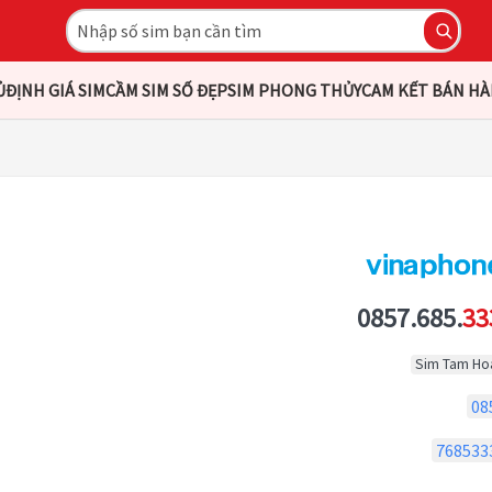
Ủ
ĐỊNH GIÁ SIM
CẦM SIM SỐ ĐẸP
SIM PHONG THỦY
CAM KẾT BÁN H
0857.685.
33
Sim Tam Ho
08
768533