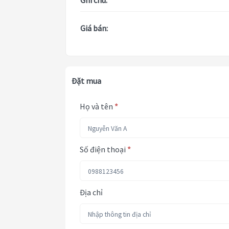
Ghi chú:
Giá bán:
Đặt mua
Họ và tên
*
Số điện thoại
*
Địa chỉ