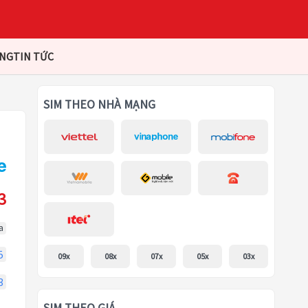
ÀNG
TIN TỨC
SIM THEO NHÀ MẠNG
3
a
5
09x
08x
07x
05x
03x
3