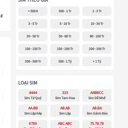
SIM THEO GIÁ
< 500 K
500 - 1 Tr
1 - 3 Tr
 ₫
3 - 5 Tr
5 - 10 Tr
10 - 30 Tr
30 - 50 Tr
50 - 80 Tr
80 - 100 Tr
100 - 150 Tr
150 - 200 Tr
200 - 300 Tr
300 - 500 Tr
500 - 1 Tỷ
> 1 Tỷ
LOẠI SIM
4444
333
AABBCC
Sim Tứ Quý
Sim Tam Hoa
Sim Dễ Nhớ
AA.BB
AB.AB
AB.BA
Sim Lặp Kép
Sim Lặp
Sim Gánh Đảo
6789
ABC.ABC
75.78.78