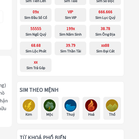
Sim Tiến Lên
Sim Taxi
Sim Số Độc
09x
VIP
666.666
Sim Đầu Số Cổ
Sim VIP
Sim Lục Quý
55555
199x
38.78
Sim Ngũ Quý
Sim Năm Sinh
Sim Ông Địa
68.68
39.79
xx88
Sim Lộc Phát
Sim Thần Tài
Sim Đại Cát
xx
Sim Trả Góp
ng)
SIM THEO MỆNH
 hồ
nhận
hữu
Kim
Mộc
Thuỷ
Hoả
Thổ
TỪ KHOÁ PHỔ BIẾN