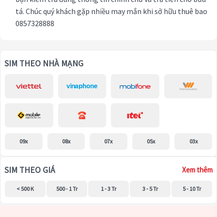
tá. Chúc quý khách gặp nhiều may mắn khi sở hữu thuê bao
0857328888
SIM THEO NHÀ MẠNG
09x
08x
07x
05x
03x
SIM THEO GIÁ
Xem thêm
< 500 K
500 - 1 Tr
1 - 3 Tr
3 - 5 Tr
5 - 10 Tr