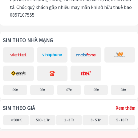
tá. Chúc quý khách gặp nhiều may mắn khi sở hữu thuê bao
0857107555
SIM THEO NHÀ MẠNG
09x
08x
07x
05x
03x
SIM THEO GIÁ
Xem thêm
< 500 K
500 - 1 Tr
1 - 3 Tr
3 - 5 Tr
5 - 10 Tr