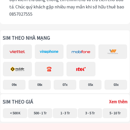
tá. Chúc quý khách gặp nhiều may mắn khi sở hữu thuê bao
0857027555
SIM THEO NHÀ MẠNG
09x
08x
07x
05x
03x
SIM THEO GIÁ
Xem thêm
< 500 K
500 - 1 Tr
1 - 3 Tr
3 - 5 Tr
5 - 10 Tr