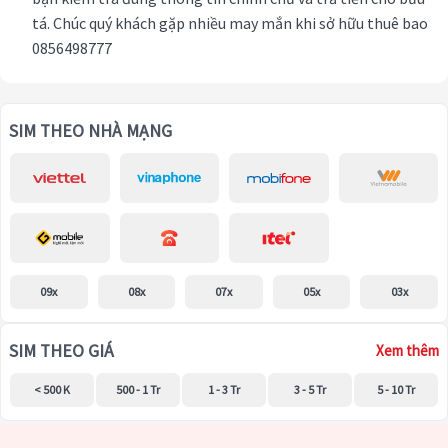
tá. Chúc quý khách gặp nhiều may mắn khi sở hữu thuê bao
0856498777
SIM THEO NHÀ MẠNG
09x
08x
07x
05x
03x
SIM THEO GIÁ
Xem thêm
< 500 K
500 - 1 Tr
1 - 3 Tr
3 - 5 Tr
5 - 10 Tr