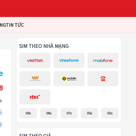
ÀNG
TIN TỨC
SIM THEO NHÀ MẠNG
8
a
5
09x
08x
07x
05x
03x
8