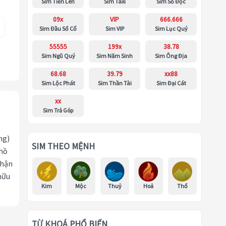
Sim Tiến Lên
Sim Taxi
Sim Số Độc
09x
VIP
666.666
Sim Đầu Số Cổ
Sim VIP
Sim Lục Quý
55555
199x
38.78
Sim Ngũ Quý
Sim Năm Sinh
Sim Ông Địa
68.68
39.79
xx88
Sim Lộc Phát
Sim Thần Tài
Sim Đại Cát
xx
Sim Trả Góp
ng)
SIM THEO MỆNH
 hồ
nhận
hữu
Kim
Mộc
Thuỷ
Hoả
Thổ
TỪ KHOÁ PHỔ BIẾN