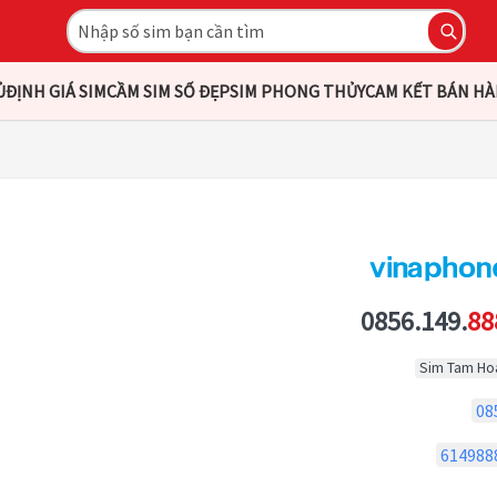
Ủ
ĐỊNH GIÁ SIM
CẦM SIM SỐ ĐẸP
SIM PHONG THỦY
CAM KẾT BÁN H
0856.149.
88
Sim Tam Ho
08
614988