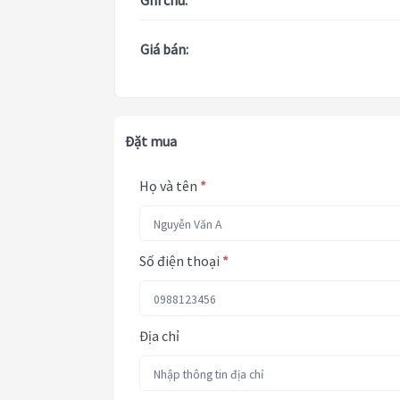
Ghi chú:
Giá bán:
Đặt mua
Họ và tên
*
Số điện thoại
*
Địa chỉ