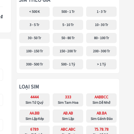
SIM THEO GIÁ
< 500 K
500 - 1 Tr
1 - 3 Tr
 ₫
3 - 5 Tr
5 - 10 Tr
10 - 30 Tr
30 - 50 Tr
50 - 80 Tr
80 - 100 Tr
100 - 150 Tr
150 - 200 Tr
200 - 300 Tr
300 - 500 Tr
500 - 1 Tỷ
> 1 Tỷ
LOẠI SIM
4444
333
AABBCC
Sim Tứ Quý
Sim Tam Hoa
Sim Dễ Nhớ
AA.BB
AB.AB
AB.BA
Sim Lặp Kép
Sim Lặp
Sim Gánh Đảo
6789
ABC.ABC
75.78.78