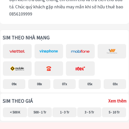
tá. Chúc quý khách gặp nhiều may mắn khi sở hữu thuê bao
0856109999
SIM THEO NHÀ MẠNG
09x
08x
07x
05x
03x
SIM THEO GIÁ
Xem thêm
< 500 K
500 - 1 Tr
1 - 3 Tr
3 - 5 Tr
5 - 10 Tr